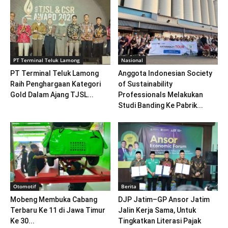
PT Terminal Teluk Lamong
Nasional
PT Terminal Teluk Lamong
Anggota Indonesian Society
Raih Penghargaan Kategori
of Sustainability
Gold Dalam Ajang TJSL...
Professionals Melakukan
Studi Banding Ke Pabrik...
Otomotif
Berita
Mobeng Membuka Cabang
DJP Jatim–GP Ansor Jatim
Terbaru Ke 11 di Jawa Timur
Jalin Kerja Sama, Untuk
Ke 30...
Tingkatkan Literasi Pajak