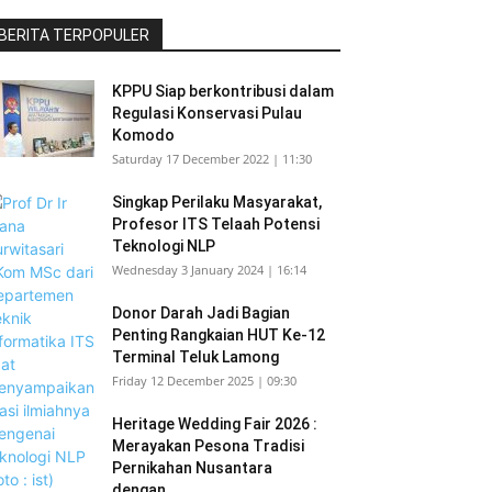
BERITA TERPOPULER
KPPU Siap berkontribusi dalam
Regulasi Konservasi Pulau
Komodo
Saturday 17 December 2022 | 11:30
Singkap Perilaku Masyarakat,
Profesor ITS Telaah Potensi
Teknologi NLP
Wednesday 3 January 2024 | 16:14
Donor Darah Jadi Bagian
Penting Rangkaian HUT Ke-12
Terminal Teluk Lamong
Friday 12 December 2025 | 09:30
Heritage Wedding Fair 2026 :
Merayakan Pesona Tradisi
Pernikahan Nusantara
dengan...