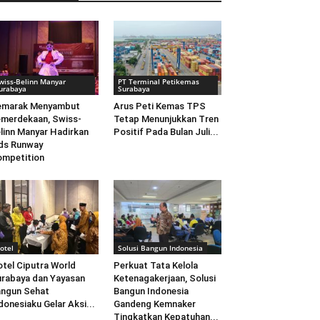
wiss-Belinn Manyar
PT Terminal Petikemas
urabaya
Surabaya
emarak Menyambut
Arus Peti Kemas TPS
merdekaan, Swiss-
Tetap Menunjukkan Tren
linn Manyar Hadirkan
Positif Pada Bulan Juli...
ds Runway
mpetition
otel
Solusi Bangun Indonesia
tel Ciputra World
Perkuat Tata Kelola
rabaya dan Yayasan
Ketenagakerjaan, Solusi
ngun Sehat
Bangun Indonesia
donesiaku Gelar Aksi...
Gandeng Kemnaker
Tingkatkan Kepatuhan...