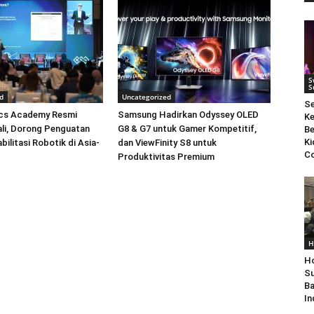
S
S
d
Uncategorized
S
cs Academy Resmi
Samsung Hadirkan Odyssey OLED
Ke
Bali, Dorong Penguatan
G8 & G7 untuk Gamer Kompetitif,
Be
Ki
bilitasi Robotik di Asia-
dan ViewFinity S8 untuk
Co
Produktivitas Premium
H
Ho
Su
Ba
In