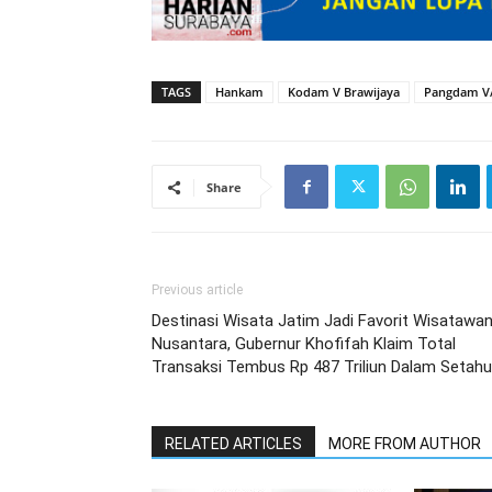
TAGS
Hankam
Kodam V Brawijaya
Pangdam V/
Share
Previous article
Destinasi Wisata Jatim Jadi Favorit Wisatawa
Nusantara, Gubernur Khofifah Klaim Total
Transaksi Tembus Rp 487 Triliun Dalam Setah
RELATED ARTICLES
MORE FROM AUTHOR