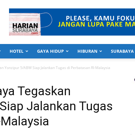
HOTEL
GAYA HIDUP
HIBURAN
SURABAYA
 Yonzipur 5/ABW Siap Jalankan Tugas di Perbatasan RI-Malaysia
aya Tegaskan
Siap Jalankan Tugas
-Malaysia