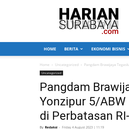
Harian
Surabaya
HOME
BERITA
EKONOMI BISNIS
Home
Uncategorized
Pangdam Brawijaya Tegaskan
Uncategorized
Pangdam Brawij
Yonzipur 5/ABW 
di Perbatasan RI
By
Redaksi
-
Friday 4 August 2023 | 11:19