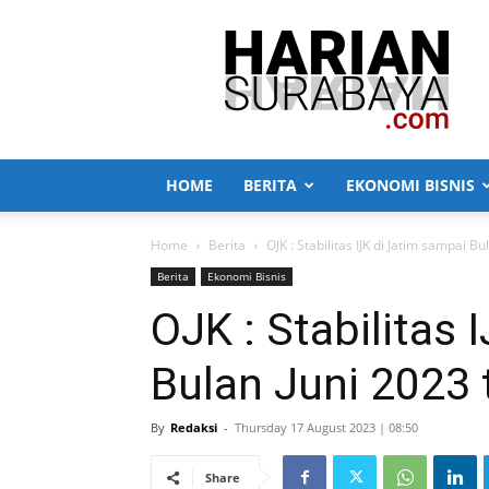
Harian
Surabaya
HOME
BERITA
EKONOMI BISNIS
Home
Berita
OJK : Stabilitas IJK di Jatim sampai Bu
Berita
Ekonomi Bisnis
OJK : Stabilitas 
Bulan Juni 2023 
By
Redaksi
-
Thursday 17 August 2023 | 08:50
Share