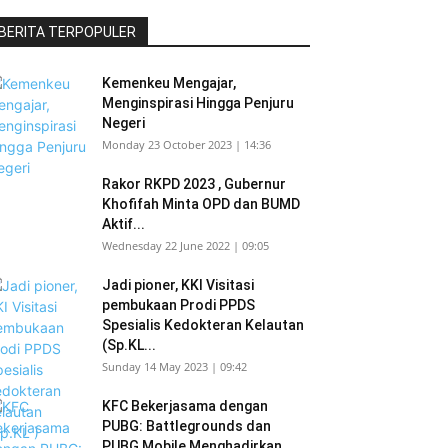
BERITA TERPOPULER
Kemenkeu Mengajar,
Menginspirasi Hingga Penjuru
Negeri
Monday 23 October 2023 | 14:36
Rakor RKPD 2023 , Gubernur
Khofifah Minta OPD dan BUMD
Aktif...
Wednesday 22 June 2022 | 09:05
Jadi pioner, KKI Visitasi
pembukaan Prodi PPDS
Spesialis Kedokteran Kelautan
(Sp.KL...
Sunday 14 May 2023 | 09:42
KFC Bekerjasama dengan
PUBG: Battlegrounds dan
PUBG Mobile Menghadirkan