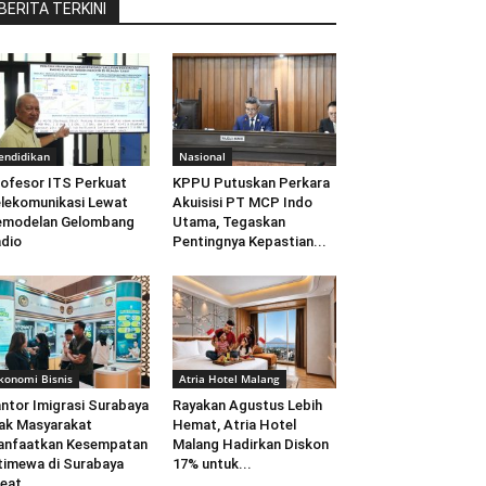
BERITA TERKINI
endidikan
Nasional
ofesor ITS Perkuat
KPPU Putuskan Perkara
lekomunikasi Lewat
Akuisisi PT MCP Indo
emodelan Gelombang
Utama, Tegaskan
dio
Pentingnya Kepastian...
konomi Bisnis
Atria Hotel Malang
ntor Imigrasi Surabaya
Rayakan Agustus Lebih
ak Masyarakat
Hemat, Atria Hotel
anfaatkan Kesempatan
Malang Hadirkan Diskon
timewa di Surabaya
17% untuk...
eat...