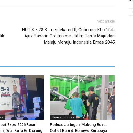
Next article
HUT Ke-78 Kemerdekaan RI, Gubernur Khofifah
lik
Ajak Bangun Optimisme Jatim Terus Maju dan
Melaju Menuju Indonesia Emas 2045
is
Ekonomi Bisnis
reat Expo 2026 Resmi
Perluas Jaringan, Mobeng Buka
Ini, Wali Kota Eri Dorong
Outlet Baru di Benowo Surabaya