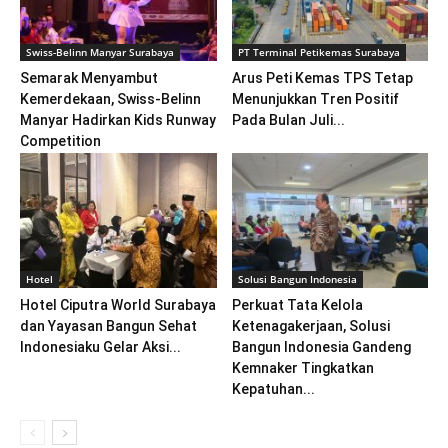
Swiss-Belinn Manyar Surabaya
PT Terminal Petikemas Surabaya
Semarak Menyambut
Arus Peti Kemas TPS Tetap
Kemerdekaan, Swiss-Belinn
Menunjukkan Tren Positif
Manyar Hadirkan Kids Runway
Pada Bulan Juli...
Competition
Hotel
Solusi Bangun Indonesia
Hotel Ciputra World Surabaya
Perkuat Tata Kelola
dan Yayasan Bangun Sehat
Ketenagakerjaan, Solusi
Indonesiaku Gelar Aksi...
Bangun Indonesia Gandeng
Kemnaker Tingkatkan
Kepatuhan...