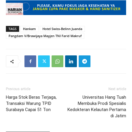
TAGS
Hankam
Hotel Swiss-Belinn Juanda
Pangdam V/Brawijaya Mayjen TNI Farid Makruf
Previous article
Next article
Harga Stok Beras Terjaga,
Universitas Hang Tuah
Transaksi Warung TPID
Membuka Prodi Spesialis
Surabaya Capai 51 Ton
Kedokteran Kelautan Pertama
di Jatim