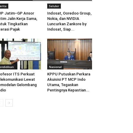
erita
Seluler
JP Jatim–GP Ansor
Indosat, Ooredoo Group,
tim Jalin Kerja Sama,
Nokia, dan NVIDIA
tuk Tingkatkan
Luncurkan Zankore by
terasi Pajak
Indosat, Siap...
endidikan
Nasional
ofesor ITS Perkuat
KPPU Putuskan Perkara
lekomunikasi Lewat
Akuisisi PT MCP Indo
emodelan Gelombang
Utama, Tegaskan
dio
Pentingnya Kepastian...