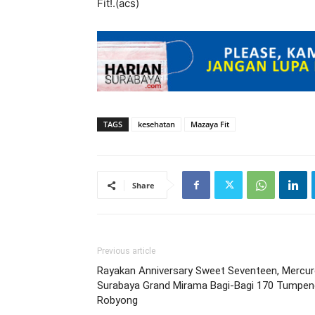
Fit!.(acs)
TAGS
kesehatan
Mazaya Fit
Share
Previous article
Rayakan Anniversary Sweet Seventeen, Mercur
Surabaya Grand Mirama Bagi-Bagi 170 Tumpen
Robyong