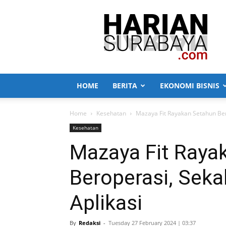
Harian
Surabaya
HOME
BERITA
EKONOMI BISNIS
Home
Kesehatan
Mazaya Fit Rayakan Setahun Ber
Kesehatan
Mazaya Fit Raya
Beroperasi, Seka
Aplikasi
By
Redaksi
-
Tuesday 27 February 2024 | 03:37