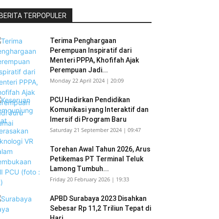
BERITA TERPOPULER
Terima Penghargaan
Perempuan Inspiratif dari
Menteri PPPA, Khofifah Ajak
Perempuan Jadi...
Monday 22 April 2024 | 20:09
PCU Hadirkan Pendidikan
Komunikasi yang Interaktif dan
Imersif di Program Baru
Saturday 21 September 2024 | 09:47
Torehan Awal Tahun 2026, Arus
Petikemas PT Terminal Teluk
Lamong Tumbuh...
Friday 20 February 2026 | 19:33
APBD Surabaya 2023 Disahkan
Sebesar Rp 11,2 Triliun Tepat di
Hari...