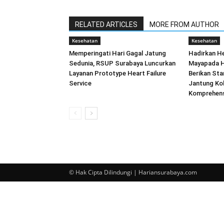
RELATED ARTICLES
MORE FROM AUTHOR
Kesehatan
Kesehatan
Memperingati Hari Gagal Jatung
Hadirkan He
Sedunia, RSUP Surabaya Luncurkan
Mayapada H
Layanan Prototype Heart Failure
Berikan Sta
Service
Jantung Kol
Komprehens
© Hak Cipta Dilindungi | Hariansurabaya.com