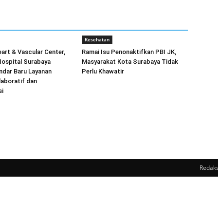
Kesehatan
art & Vascular Center,
Ramai Isu Penonaktifkan PBI JK,
ospital Surabaya
Masyarakat Kota Surabaya Tidak
ndar Baru Layanan
Perlu Khawatir
aboratif dan
i
Redaks