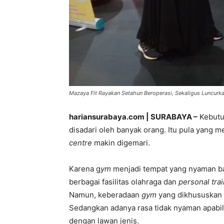
Mazaya Fit Rayakan Setahun Beroperasi, Sekaligus Luncurkan 
hariansurabaya.com | SURABAYA –
Kebutuh
disadari oleh banyak orang. Itu pula yang 
centre
makin digemari.
Karena g
ym
menjadi tempat yang nyaman b
berbagai fasilitas olahraga dan
personal tra
Namun, keberadaan
gym
yang dikhususkan 
Sedangkan adanya rasa tidak nyaman apab
dengan lawan jenis.