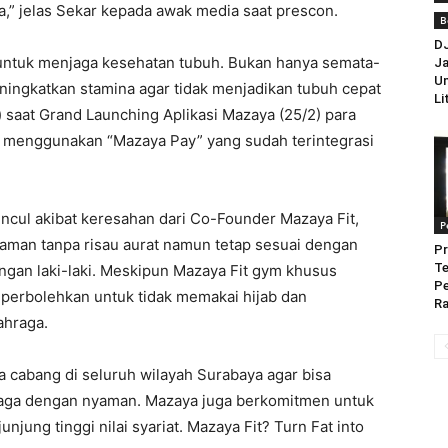
a,” jelas Sekar kepada awak media saat prescon.
B
D
 untuk menjaga kesehatan tubuh. Bukan hanya semata-
Ja
Un
eningkatkan stamina agar tidak menjadikan tubuh cepat
Li
t) saat Grand Launching Aplikasi Mazaya (25/2) para
i menggunakan “Mazaya Pay” yang sudah terintegrasi
cul akibat keresahan dari Co-Founder Mazaya Fit,
P
yaman tanpa risau aurat namun tetap sesuai dengan
Pr
Te
engan laki-laki. Meskipun Mazaya Fit gym khusus
P
iperbolehkan untuk tidak memakai hijab dan
Ra
ahraga.
cabang di seluruh wilayah Surabaya agar bisa
raga dengan nyaman. Mazaya juga berkomitmen untuk
njung tinggi nilai syariat. Mazaya Fit? Turn Fat into