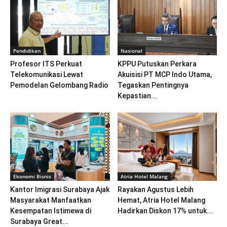
Pendidikan
Nasional
Profesor ITS Perkuat
KPPU Putuskan Perkara
Telekomunikasi Lewat
Akuisisi PT MCP Indo Utama,
Pemodelan Gelombang Radio
Tegaskan Pentingnya
Kepastian...
Ekonomi Bisnis
Atria Hotel Malang
Kantor Imigrasi Surabaya Ajak
Rayakan Agustus Lebih
Masyarakat Manfaatkan
Hemat, Atria Hotel Malang
Kesempatan Istimewa di
Hadirkan Diskon 17% untuk...
Surabaya Great...