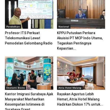
Pendidikan
Nasional
Profesor ITS Perkuat
KPPU Putuskan Perkara
Telekomunikasi Lewat
Akuisisi PT MCP Indo Utama,
Pemodelan Gelombang Radio
Tegaskan Pentingnya
Kepastian...
Ekonomi Bisnis
Atria Hotel Malang
Kantor Imigrasi Surabaya Ajak
Rayakan Agustus Lebih
Masyarakat Manfaatkan
Hemat, Atria Hotel Malang
Kesempatan Istimewa di
Hadirkan Diskon 17% untuk...
Surabaya Great...