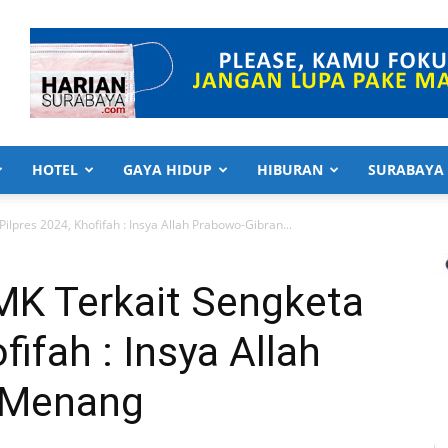
HOTEL
GAYA HIDUP
HIBURAN
SURABAYA
ilpres 2024, Khofifah : Insya Allah Prabowo-Gibran...
MK Terkait Sengketa
fifah : Insya Allah
 Menang