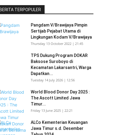
BERITA TERPOPULER
Pangdam V/Brawijaya Pimpin
Sertijab Pejabat Utama di
Lingkungan Kodam V/Brawijaya
Thursday 13 October 2022 | 21:45
TPS Dukung Program DOKAR
Baksose Suroboyo di
Kecamatan Lakarsantri, Warga
Dapatkan...
Tuesday 14 July 2026 | 12:56
World Blood Donor Day 2025 :
The Ascott Limited Jawa
Timur...
Friday 13 June 2025 | 22:21
ALCo Kementerian Keuangan
Jawa Timur s.d. Desember
Tahun 2024