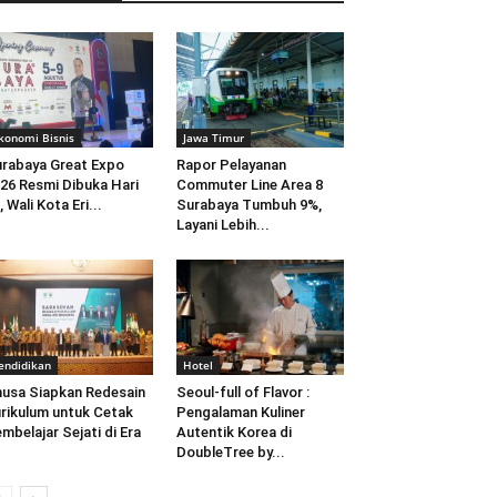
konomi Bisnis
Jawa Timur
rabaya Great Expo
Rapor Pelayanan
26 Resmi Dibuka Hari
Commuter Line Area 8
i, Wali Kota Eri...
Surabaya Tumbuh 9%,
Layani Lebih...
endidikan
Hotel
usa Siapkan Redesain
Seoul-full of Flavor :
rikulum untuk Cetak
Pengalaman Kuliner
mbelajar Sejati di Era
Autentik Korea di
DoubleTree by...