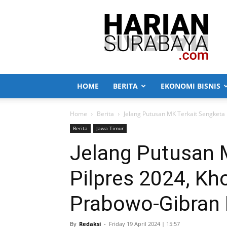
Harian
Surabaya
HOME
BERITA
EKONOMI BISNIS
Home
Berita
Jelang Putusan MK Terkait Sengketa P
Berita
Jawa Timur
Jelang Putusan 
Pilpres 2024, Kho
Prabowo-Gibran
By
Redaksi
-
Friday 19 April 2024 | 15:57