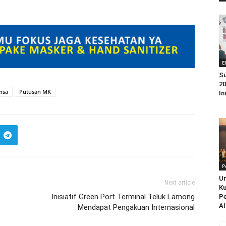
E
Su
20
nsa
Putusan MK
In
P
Un
Next article
Ku
Inisiatif Green Port Terminal Teluk Lamong
Pe
AI
Mendapat Pengakuan Internasional