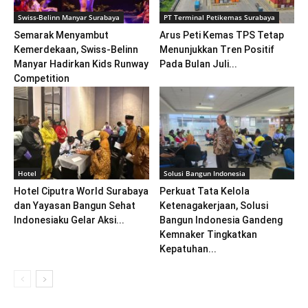
Swiss-Belinn Manyar Surabaya
PT Terminal Petikemas Surabaya
Semarak Menyambut
Arus Peti Kemas TPS Tetap
Kemerdekaan, Swiss-Belinn
Menunjukkan Tren Positif
Manyar Hadirkan Kids Runway
Pada Bulan Juli...
Competition
Hotel
Solusi Bangun Indonesia
Hotel Ciputra World Surabaya
Perkuat Tata Kelola
dan Yayasan Bangun Sehat
Ketenagakerjaan, Solusi
Indonesiaku Gelar Aksi...
Bangun Indonesia Gandeng
Kemnaker Tingkatkan
Kepatuhan...