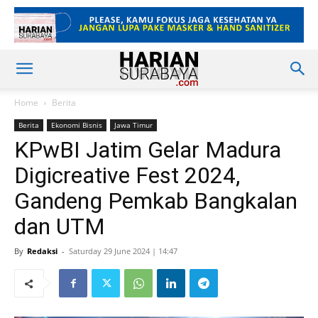
Home
Berita
Berita
Ekonomi Bisnis
Jawa Timur
KPwBI Jatim Gelar Madura
Digicreative Fest 2024,
Gandeng Pemkab Bangkalan
dan UTM
By
Redaksi
-
Saturday 29 June 2024 | 14:47