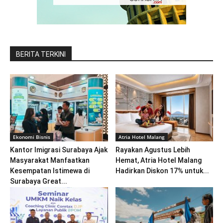
BERITA TERKINI
Ekonomi Bisnis
Atria Hotel Malang
Kantor Imigrasi Surabaya Ajak
Rayakan Agustus Lebih
Masyarakat Manfaatkan
Hemat, Atria Hotel Malang
Kesempatan Istimewa di
Hadirkan Diskon 17% untuk...
Surabaya Great...