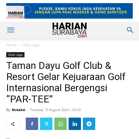
Home
Olah raga
Olah raga
Taman Dayu Golf Club &
Resort Gelar Kejuaraan Golf
Internasional Bergengsi
“PAR-TEE”
By
Redaksi
-
Tuesday 13 August 2024 | 02:43