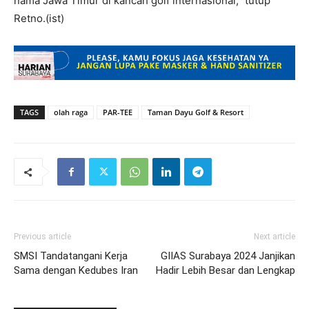
nama Jawa Timur di kancah golf internasional,” tutup
Retno.(ist)
TAGS
olah raga
PAR-TEE
Taman Dayu Golf & Resort
Previous article
Next article
SMSI Tandatangani Kerja
GIIAS Surabaya 2024 Janjikan
Sama dengan Kedubes Iran
Hadir Lebih Besar dan Lengkap