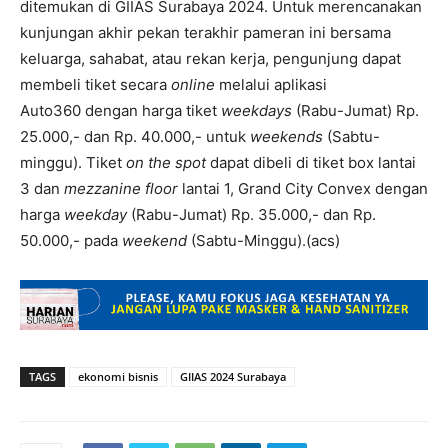
ditemukan di GIIAS Surabaya 2024. Untuk merencanakan
kunjungan akhir pekan terakhir pameran ini bersama
keluarga, sahabat, atau rekan kerja, pengunjung dapat
membeli tiket secara
online
melalui aplikasi
Auto360 dengan harga tiket
weekdays
(Rabu-Jumat) Rp.
25.000,- dan Rp. 40.000,- untuk
weekends
(Sabtu-
minggu). Tiket
on the spot
dapat dibeli di tiket box lantai
3 dan
mezzanine floor
lantai 1, Grand City Convex dengan
harga
weekday
(Rabu-Jumat) Rp. 35.000,- dan Rp.
50.000,- pada
weekend
(Sabtu-Minggu).(acs)
TAGS
ekonomi bisnis
GIIAS 2024 Surabaya