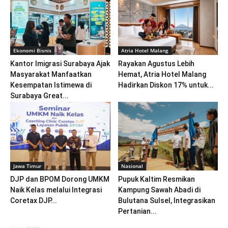
Ekonomi Bisnis
Atria Hotel Malang
Kantor Imigrasi Surabaya Ajak
Rayakan Agustus Lebih
Masyarakat Manfaatkan
Hemat, Atria Hotel Malang
Kesempatan Istimewa di
Hadirkan Diskon 17% untuk...
Surabaya Great...
Jawa Timur
Nasional
DJP dan BPOM Dorong UMKM
Pupuk Kaltim Resmikan
Naik Kelas melalui Integrasi
Kampung Sawah Abadi di
Coretax DJP...
Bulutana Sulsel, Integrasikan
Pertanian...