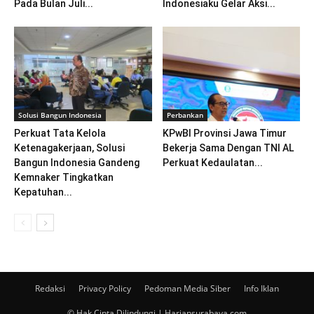
Pada Bulan Juli...
Indonesiaku Gelar Aksi...
Solusi Bangun Indonesia
Perbankan
Perkuat Tata Kelola
KPwBI Provinsi Jawa Timur
Ketenagakerjaan, Solusi
Bekerja Sama Dengan TNI AL
Bangun Indonesia Gandeng
Perkuat Kedaulatan...
Kemnaker Tingkatkan
Kepatuhan...
Redaksi
Privacy Policy
Pedoman Media Siber
Info Iklan
© Hak Cipta Dilindungi | Hariansurabaya.com