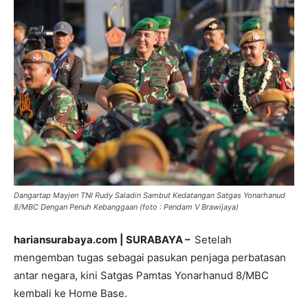
Dangartap Mayjen TNI Rudy Saladin Sambut Kedatangan Satgas Yonarhanud
8/MBC Dengan Penuh Kebanggaan (foto : Pendam V Brawijaya)
hariansurabaya.com | SURABAYA –
Setelah
mengemban tugas sebagai pasukan penjaga perbatasan
antar negara, kini Satgas Pamtas Yonarhanud 8/MBC
kembali ke Home Base.