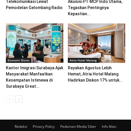
Telekomunikasi Lewat
Akuisisi PT MCP Indo Utama,
Pemodelan Gelombang Radio
Tegaskan Pentingnya
Kepastian...
Ekonomi Bisnis
Atria Hotel Malang
Kantor Imigrasi Surabaya Ajak
Rayakan Agustus Lebih
Masyarakat Manfaatkan
Hemat, Atria Hotel Malang
Kesempatan Istimewa di
Hadirkan Diskon 17% untuk...
Surabaya Great...
Redaksi
Privacy Policy
Pedoman Media Siber
Info Iklan