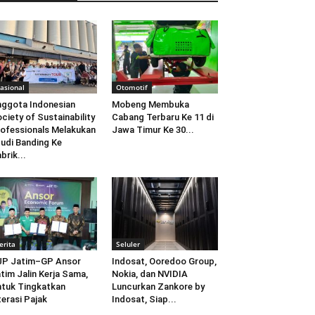
asional
Otomotif
ggota Indonesian
Mobeng Membuka
ciety of Sustainability
Cabang Terbaru Ke 11 di
ofessionals Melakukan
Jawa Timur Ke 30...
udi Banding Ke
brik...
erita
Seluler
JP Jatim–GP Ansor
Indosat, Ooredoo Group,
tim Jalin Kerja Sama,
Nokia, dan NVIDIA
tuk Tingkatkan
Luncurkan Zankore by
terasi Pajak
Indosat, Siap...