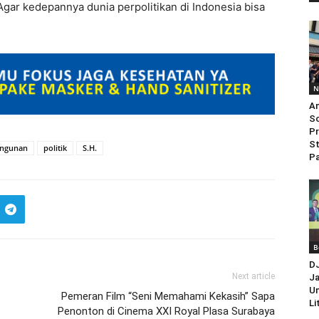
Agar kedepannya dunia perpolitikan di Indonesia bisa
N
An
So
Pr
St
angunan
politik
S.H.
Pa
B
D
Next article
Ja
Un
Pemeran Film “Seni Memahami Kekasih” Sapa
Li
Penonton di Cinema XXI Royal Plasa Surabaya