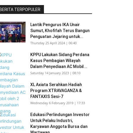
BERITA TERPOPULER
Lantik Pengurus IKA Unair
Sumut, Khofifah Terus Bangun
Penguatan Jejaring untuk...
Thursday 25 April 2024 | 06:40
KPPU Lakukan Sidang Perdana
Kasus Pembagian Wilayah
Dalam Penyediaan AC Mobil...
Saturday 14 January 2023 | 08:10
XL Axiata Serahkan Hadiah
Program XTRAVAGANZA &
FANTAXIS Sesi-7
Wednesday 6 February 2019 | 17:33
Edukasi Perlindungan Investor
Untuk Pelaku Industri,
Karyawan Anggota Bursa dan
Wartawan...