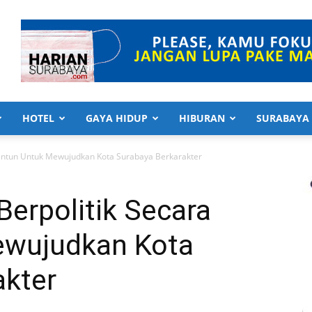
HOTEL
GAYA HIDUP
HIBURAN
SURABAYA
Santun Untuk Mewujudkan Kota Surabaya Berkarakter
Berpolitik Secara
ewujudkan Kota
akter