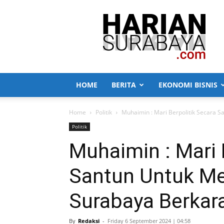
Harian
Surabaya
HOME
BERITA
EKONOMI BISNIS
Home
Politik
Muhaimin : Mari Berpolitik Secara 
Politik
Muhaimin : Mari 
Santun Untuk M
Surabaya Berkar
By
Redaksi
-
Friday 6 September 2024 | 04:58