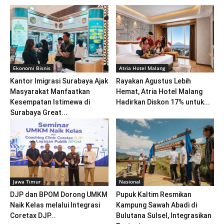
Ekonomi Bisnis
Atria Hotel Malang
Kantor Imigrasi Surabaya Ajak
Rayakan Agustus Lebih
Masyarakat Manfaatkan
Hemat, Atria Hotel Malang
Kesempatan Istimewa di
Hadirkan Diskon 17% untuk...
Surabaya Great...
Jawa Timur
Nasional
DJP dan BPOM Dorong UMKM
Pupuk Kaltim Resmikan
Naik Kelas melalui Integrasi
Kampung Sawah Abadi di
Coretax DJP...
Bulutana Sulsel, Integrasikan