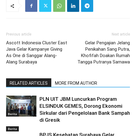
Previous article
Next article
Ascott Indonesia Cluster East
Gelar Pengajian Jelang
Java Gelar Kampanye Giving
Penikahan Sang Putra,
As One di Sanggar Alang-
Khofifah Doakan Rumah
Alang Surabaya
Tangga Putranya Samawa
RELATED ARTICLES
MORE FROM AUTHOR
PLN UIT JBM Luncurkan Program
ELSINDUK GEMES, Dorong Ekonomi
Sirkular dari Pengelolaan Bank Sampah
Berita
di Gresik
Berita
BPJS Kesehatan Surabaya Gelar