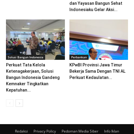
dan Yayasan Bangun Sehat
Indonesiaku Gelar Aksi...
Solusi Bangun Indonesia
Perbankan
Perkuat Tata Kelola
KPwBI Provinsi Jawa Timur
Ketenagakerjaan, Solusi
Bekerja Sama Dengan TNI AL
Bangun Indonesia Gandeng
Perkuat Kedaulatan...
Kemnaker Tingkatkan
Kepatuhan...
Redaksi
Privacy Policy
Pedoman Media Siber
Info Iklan