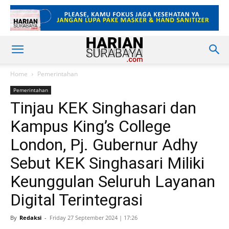
Home
Pemerintahan
Pemerintahan
Tinjau KEK Singhasari dan
Kampus King’s College
London, Pj. Gubernur Adhy
Sebut KEK Singhasari Miliki
Keunggulan Seluruh Layanan
Digital Terintegrasi
By
Redaksi
-
Friday 27 September 2024 | 17:26