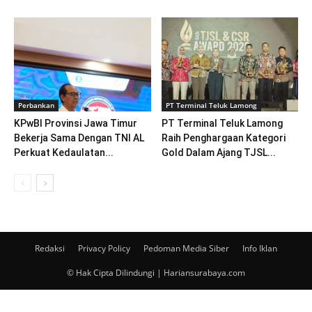
Perbankan
PT Terminal Teluk Lamong
KPwBI Provinsi Jawa Timur
PT Terminal Teluk Lamong
Bekerja Sama Dengan TNI AL
Raih Penghargaan Kategori
Perkuat Kedaulatan...
Gold Dalam Ajang TJSL...
Redaksi
Privacy Policy
Pedoman Media Siber
Info Iklan
© Hak Cipta Dilindungi | Hariansurabaya.com