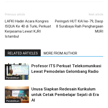
Previous article
Next article
LAFKI Hadiri Acara Kongres
Peringati HUT KAI ke-79, Daop
ISQUA Ke 40 di Turki, Perkuat
8 Surabaya Raih Penghargaan
Kerjasama Lewat KJRI
MURI
Istambul
RELATED ARTICLES
MORE FROM AUTHOR
Profesor ITS Perkuat Telekomunikasi
Lewat Pemodelan Gelombang Radio
Pendidikan
Unusa Siapkan Redesain Kurikulum
untuk Cetak Pembelajar Sejati di Era
AI
Pendidikan