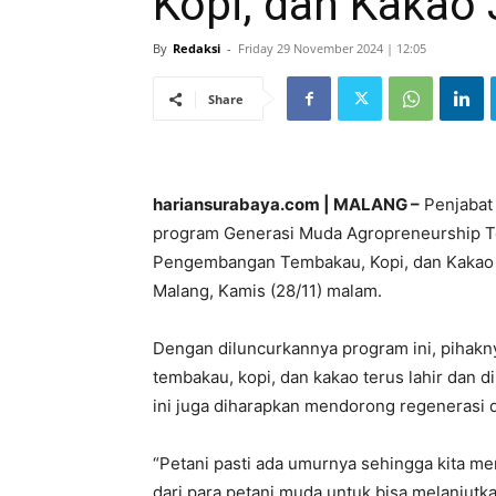
Kopi, dan Kakao
By
Redaksi
-
Friday 29 November 2024 | 12:05
Share
hariansurabaya.com | MALANG –
Penjabat
program Generasi Muda Agropreneurship T
Pengembangan Tembakau, Kopi, dan Kakao J
Malang, Kamis (28/11) malam.
Dengan diluncurkannya program ini, pihak
tembakau, kopi, dan kakao terus lahir dan 
ini juga diharapkan mendorong regenerasi d
“Petani pasti ada umurnya sehingga kita 
dari para petani muda untuk bisa melanjutka