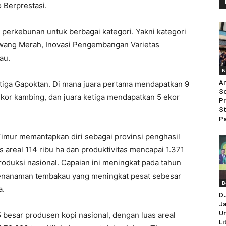
 Berprestasi.
 perkebunan untuk berbagai kategori. Yakni kategori
wang Merah, Inovasi Pengembangan Varietas
au.
N
An
tiga Gapoktan. Di mana juara pertama mendapatkan 9
So
kor kambing, dan juara ketiga mendapatkan 5 ekor
Pr
St
Pa
Timur memantapkan diri sebagai provinsi penghasil
 areal 114 ribu ha dan produktivitas mencapai 1.371
produksi nasional. Capaian ini meningkat pada tahun
penanaman tembakau yang meningkat pesat sebesar
B
a.
D
Ja
Un
5 besar produsen kopi nasional, dengan luas areal
Li