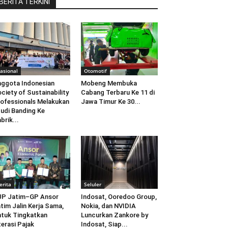
BERITA TERKINI
asional
Otomotif
ggota Indonesian
Mobeng Membuka
ciety of Sustainability
Cabang Terbaru Ke 11 di
ofessionals Melakukan
Jawa Timur Ke 30...
udi Banding Ke
brik...
erita
Seluler
JP Jatim–GP Ansor
Indosat, Ooredoo Group,
tim Jalin Kerja Sama,
Nokia, dan NVIDIA
tuk Tingkatkan
Luncurkan Zankore by
terasi Pajak
Indosat, Siap...