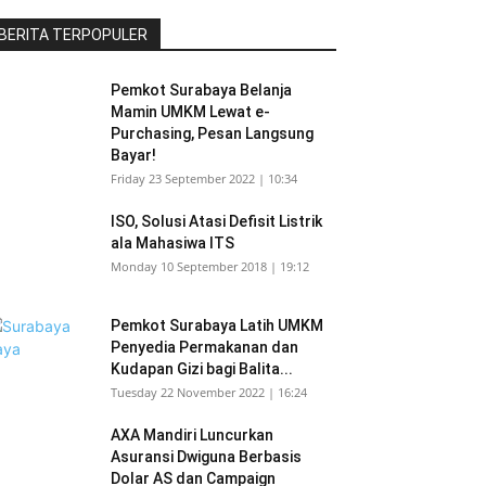
BERITA TERPOPULER
Pemkot Surabaya Belanja
Mamin UMKM Lewat e-
Purchasing, Pesan Langsung
Bayar!
Friday 23 September 2022 | 10:34
ISO, Solusi Atasi Defisit Listrik
ala Mahasiwa ITS
Monday 10 September 2018 | 19:12
Pemkot Surabaya Latih UMKM
Penyedia Permakanan dan
Kudapan Gizi bagi Balita...
Tuesday 22 November 2022 | 16:24
AXA Mandiri Luncurkan
Asuransi Dwiguna Berbasis
Dolar AS dan Campaign