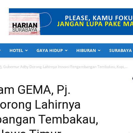
HOTEL
GAYA HIDUP
HIBURAN
SURABAYA
. Gubernur Adhy Dorong Lahirnya Inovasi Pengembangan Tembakau, Kopi,...
am GEMA, Pj.
orong Lahirnya
bangan Tembakau,