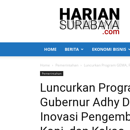
Harian
Surabaya
HOME
BERITA
EKONOMI BISNIS
Home
Pemerintahan
Luncurkan Program GEMA, Pj
Pemerintahan
Luncurkan Progr
Gubernur Adhy D
Inovasi Pengem