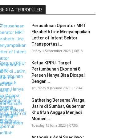
BERITA TERPOPULER
Perusahaan Operator MRT
Elizabeth Line Menyampaikan
Letter of Intent Sektor
Transportasi...
Friday 1 September 2023 | 06:13
Ketua KPPU: Target
Pertumbuhan Ekonomi 8
Persen Hanya Bisa Dicapai
Dengan...
Thursday 9 January 2025 | 12:44
Gathering Bersama Warga
Jatim di Sumbar, Gubernur
Khofifah Anggap Menjadi
Momen...
Tuesday 13 June 2023 | 07:06
Anthonius Adhi Soedibyo :