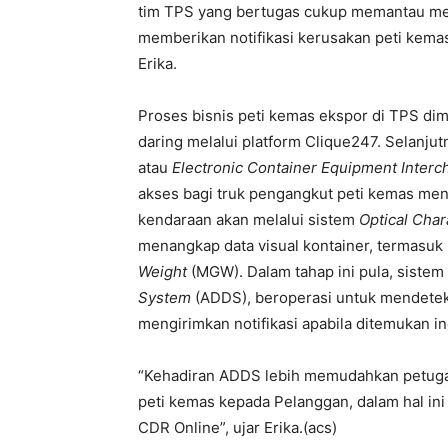
tim TPS yang bertugas cukup memantau mela
memberikan notifikasi kerusakan peti kem
Erika.
Proses bisnis peti kemas ekspor di TPS dim
daring melalui platform Clique247. Selanj
atau
Electronic Container Equipment Interc
akses bagi truk pengangkut peti kemas me
kendaraan akan melalui sistem
Optical Char
menangkap data visual kontainer, termasuk
Weight
(MGW). Dalam tahap ini pula, sistem
System
(ADDS), beroperasi untuk mendetek
mengirimkan notifikasi apabila ditemukan in
“
Kehadiran ADDS lebih memudahkan petuga
peti kemas kepada Pelanggan, dalam hal in
CDR Online
”, ujar Erika.(acs)