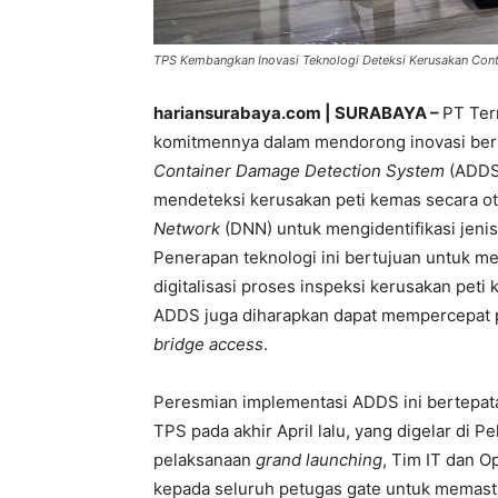
TPS Kembangkan Inovasi Teknologi Deteksi Kerusakan Contai
hariansurabaya.com | SURABAYA –
PT Ter
komitmennya dalam mendorong inovasi ber
Container Damage Detection System
(ADDS)
mendeteksi kerusakan peti kemas secara o
Network
(DNN) untuk mengidentifikasi jenis
Penerapan teknologi ini bertujuan untuk men
digitalisasi proses inspeksi kerusakan pe
ADDS juga diharapkan dapat mempercepat pr
bridge access
.
Peresmian implementasi ADDS ini bertepat
TPS pada akhir April lalu, yang digelar di P
pelaksanaan
grand launching
, Tim IT dan O
kepada seluruh petugas gate untuk memas