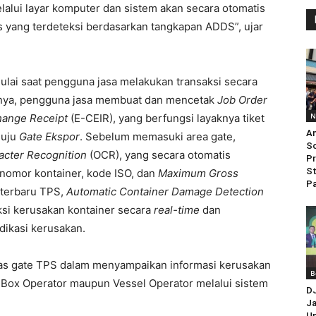
lui layar komputer dan sistem akan secara otomatis
as yang terdeteksi berdasarkan tangkapan ADDS
”, ujar
ulai saat pengguna jasa melakukan transaksi secara
utnya, pengguna jasa membuat dan mencetak
Job Order
N
hange Receipt
(E-CEIR), yang berfungsi layaknya tiket
An
nuju
Gate Ekspor
. Sebelum memasuki area gate,
So
acter Recognition
(OCR), yang secara otomatis
Pr
St
 nomor kontainer, kode ISO, dan
Maximum Gross
Pa
 terbaru TPS,
Automatic Container Damage Detection
si kerusakan kontainer secara
real-time
dan
dikasi kerusakan.
s gate TPS dalam menyampaikan informasi kerusakan
B
i Box Operator maupun Vessel Operator melalui sistem
D
Ja
Un