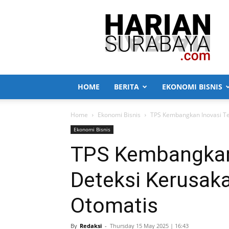
Harian
Surabaya
HOME
BERITA
EKONOMI BISNIS
Home
Ekonomi Bisnis
TPS Kembangkan Inovasi Te
Ekonomi Bisnis
TPS Kembangkan 
Deteksi Kerusak
Otomatis
By
Redaksi
-
Thursday 15 May 2025 | 16:43