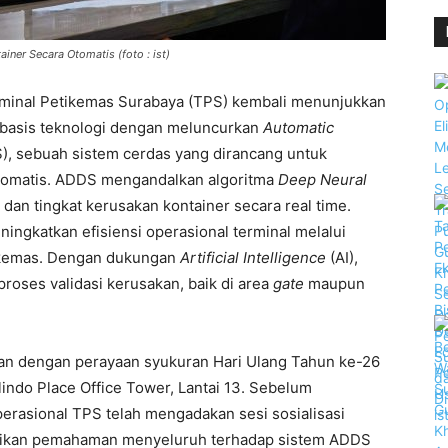
ner Secara Otomatis (foto : ist)
minal Petikemas Surabaya (TPS) kembali menunjukkan
basis teknologi dengan meluncurkan
Automatic
, sebuah sistem cerdas yang dirancang untuk
tomatis. ADDS mengandalkan algoritma
Deep Neural
 dan tingkat kerusakan kontainer secara real time.
ingkatkan efisiensi operasional terminal melalui
ti kemas. Dengan dukungan
Artificial Intelligence
(AI),
oses validasi kerusakan, baik di area
gate
maupun
an dengan perayaan syukuran Hari Ulang Tahun ke-26
elindo Place Office Tower, Lantai 13. Sebelum
perasional TPS telah mengadakan sesi sosialisasi
tikan pemahaman menyeluruh terhadap sistem ADDS