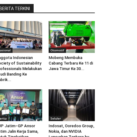
BERITA TERKINI
asional
Otomotif
ggota Indonesian
Mobeng Membuka
ciety of Sustainability
Cabang Terbaru Ke 11 di
ofessionals Melakukan
Jawa Timur Ke 30...
udi Banding Ke
brik...
erita
Seluler
JP Jatim–GP Ansor
Indosat, Ooredoo Group,
tim Jalin Kerja Sama,
Nokia, dan NVIDIA
tuk Tingkatkan
Luncurkan Zankore by