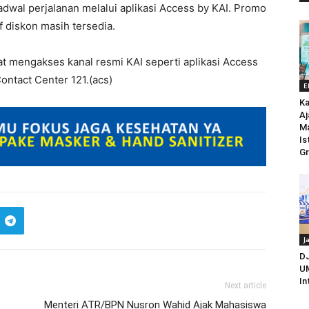
adwal perjalanan melalui aplikasi Access by KAI. Promo
if diskon masih tersedia.
at mengakses kanal resmi KAI seperti aplikasi Access
ontact Center 121.(acs)
E
Ka
Aj
M
Is
Gr
J
D
UM
In
Next article
Menteri ATR/BPN Nusron Wahid Ajak Mahasiswa