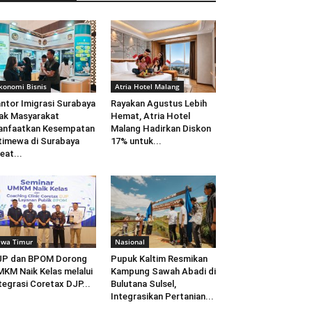
konomi Bisnis
Atria Hotel Malang
ntor Imigrasi Surabaya
Rayakan Agustus Lebih
ak Masyarakat
Hemat, Atria Hotel
anfaatkan Kesempatan
Malang Hadirkan Diskon
timewa di Surabaya
17% untuk...
eat...
awa Timur
Nasional
JP dan BPOM Dorong
Pupuk Kaltim Resmikan
KM Naik Kelas melalui
Kampung Sawah Abadi di
tegrasi Coretax DJP...
Bulutana Sulsel,
Integrasikan Pertanian...