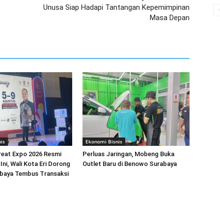
Unusa Siap Hadapi Tantangan Kepemimpinan
Masa Depan
is
Ekonomi Bisnis
reat Expo 2026 Resmi
Perluas Jaringan, Mobeng Buka
Ini, Wali Kota Eri Dorong
Outlet Baru di Benowo Surabaya
aya Tembus Transaksi