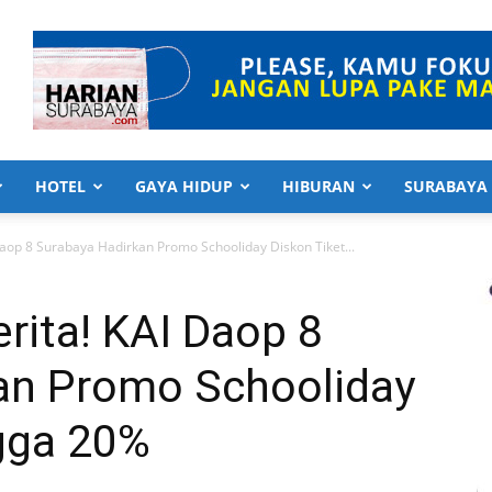
HOTEL
GAYA HIDUP
HIBURAN
SURABAYA
Daop 8 Surabaya Hadirkan Promo Schooliday Diskon Tiket...
rita! KAI Daop 8
an Promo Schooliday
ngga 20%