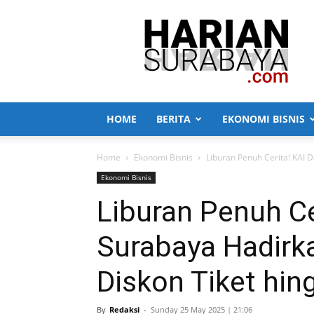
Harian
Surabaya
HOME
BERITA
EKONOMI BISNIS
Home
Ekonomi Bisnis
Liburan Penuh Cerita! KAI 
Ekonomi Bisnis
Liburan Penuh Ce
Surabaya Hadirk
Diskon Tiket hi
By
Redaksi
-
Sunday 25 May 2025 | 21:06