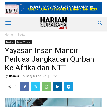
Home
Berita
Berita
Jawa Timur
Yayasan Insan Mandiri
Perluas Jangkauan Qurban
Ke Afrika dan NTT
By
Redaksi
-
Sunday 8 June 2025 | 15:32