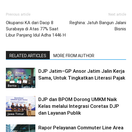
Previous article
Next article
Okupansi KA dari Daop 8
Reghina: Jatuh Bangun Jalani
Surabaya di Atas 77% Saat
Bisnis
Libur Panjang Idul Adha 1446 H
RELATED ARTICLES
MORE FROM AUTHOR
DJP Jatim–GP Ansor Jatim Jalin Kerja
Sama, Untuk Tingkatkan Literasi Pajak
Berita
DJP dan BPOM Dorong UMKM Naik
Kelas melalui Integrasi Coretax DJP
dan Layanan Publik
Jawa Timur
Rapor Pelayanan Commuter Line Area