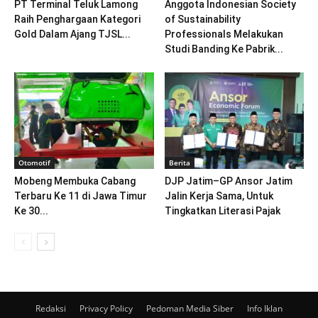
PT Terminal Teluk Lamong
Anggota Indonesian Society
Raih Penghargaan Kategori
of Sustainability
Gold Dalam Ajang TJSL...
Professionals Melakukan
Studi Banding Ke Pabrik...
Otomotif
Berita
Mobeng Membuka Cabang
DJP Jatim–GP Ansor Jatim
Terbaru Ke 11 di Jawa Timur
Jalin Kerja Sama, Untuk
Ke 30...
Tingkatkan Literasi Pajak
Redaksi
Privacy Policy
Pedoman Media Siber
Info Iklan