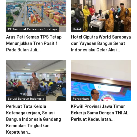
PT Terminal Petikemas Surabaya
Hotel
Arus Peti Kemas TPS Tetap
Hotel Ciputra World Surabaya
Menunjukkan Tren Positif
dan Yayasan Bangun Sehat
Pada Bulan Juli...
Indonesiaku Gelar Aksi...
Solusi Bangun Indonesia
Perbankan
Perkuat Tata Kelola
KPwBI Provinsi Jawa Timur
Ketenagakerjaan, Solusi
Bekerja Sama Dengan TNI AL
Bangun Indonesia Gandeng
Perkuat Kedaulatan...
Kemnaker Tingkatkan
Kepatuhan...