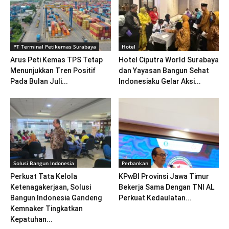
PT Terminal Petikemas Surabaya
Hotel
Arus Peti Kemas TPS Tetap
Hotel Ciputra World Surabaya
Menunjukkan Tren Positif
dan Yayasan Bangun Sehat
Pada Bulan Juli...
Indonesiaku Gelar Aksi...
Solusi Bangun Indonesia
Perbankan
Perkuat Tata Kelola
KPwBI Provinsi Jawa Timur
Ketenagakerjaan, Solusi
Bekerja Sama Dengan TNI AL
Bangun Indonesia Gandeng
Perkuat Kedaulatan...
Kemnaker Tingkatkan
Kepatuhan...