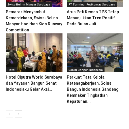
Swiss-Belinn Manyar Surabaya
PT Terminal Petikemas Surabaya
Semarak Menyambut
Arus Peti Kemas TPS Tetap
Kemerdekaan, Swiss-Belinn
Menunjukkan Tren Positif
Manyar Hadirkan Kids Runway
Pada Bulan Juli...
Competition
Hotel
Solusi Bangun Indonesia
Hotel Ciputra World Surabaya
Perkuat Tata Kelola
dan Yayasan Bangun Sehat
Ketenagakerjaan, Solusi
Indonesiaku Gelar Aksi...
Bangun Indonesia Gandeng
Kemnaker Tingkatkan
Kepatuhan...