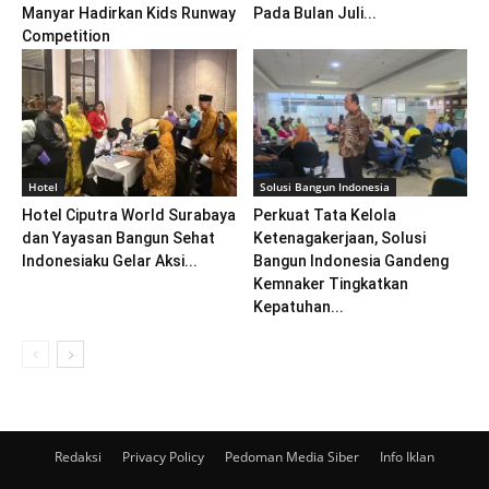
Manyar Hadirkan Kids Runway
Pada Bulan Juli...
Competition
Hotel
Solusi Bangun Indonesia
Hotel Ciputra World Surabaya
Perkuat Tata Kelola
dan Yayasan Bangun Sehat
Ketenagakerjaan, Solusi
Indonesiaku Gelar Aksi...
Bangun Indonesia Gandeng
Kemnaker Tingkatkan
Kepatuhan...
Redaksi
Privacy Policy
Pedoman Media Siber
Info Iklan