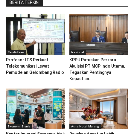
BERITA TERKINI
Pendidikan
Nasional
Profesor ITS Perkuat
KPPU Putuskan Perkara
Telekomunikasi Lewat
Akuisisi PT MCP Indo Utama,
Pemodelan Gelombang Radio
Tegaskan Pentingnya
Kepastian...
Ekonomi Bisnis
Atria Hotel Malang