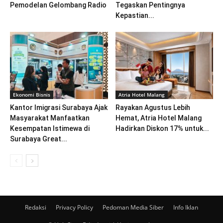
Pemodelan Gelombang Radio
Tegaskan Pentingnya
Kepastian...
Ekonomi Bisnis
Atria Hotel Malang
Kantor Imigrasi Surabaya Ajak
Rayakan Agustus Lebih
Masyarakat Manfaatkan
Hemat, Atria Hotel Malang
Kesempatan Istimewa di
Hadirkan Diskon 17% untuk...
Surabaya Great...
Redaksi
Privacy Policy
Pedoman Media Siber
Info Iklan