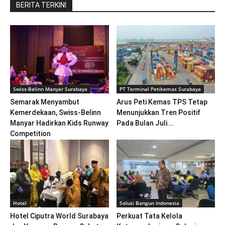
BERITA TERKINI
Swiss-Belinn Manyar Surabaya
PT Terminal Petikemas Surabaya
Semarak Menyambut
Arus Peti Kemas TPS Tetap
Kemerdekaan, Swiss-Belinn
Menunjukkan Tren Positif
Manyar Hadirkan Kids Runway
Pada Bulan Juli...
Competition
Hotel
Solusi Bangun Indonesia
Hotel Ciputra World Surabaya
Perkuat Tata Kelola