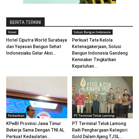
BERITA TERKINI
Hotel
Solusi Bangun Indonesia
Hotel Ciputra World Surabaya
Perkuat Tata Kelola
dan Yayasan Bangun Sehat
Ketenagakerjaan, Solusi
Indonesiaku Gelar Aksi...
Bangun Indonesia Gandeng
Kemnaker Tingkatkan
Kepatuhan...
Perbankan
PT Terminal Teluk Lamong
KPwBI Provinsi Jawa Timur
PT Terminal Teluk Lamong
Bekerja Sama Dengan TNI AL
Raih Penghargaan Kategori
Perkuat Kedaulatan...
Gold Dalam Ajang TJSL...