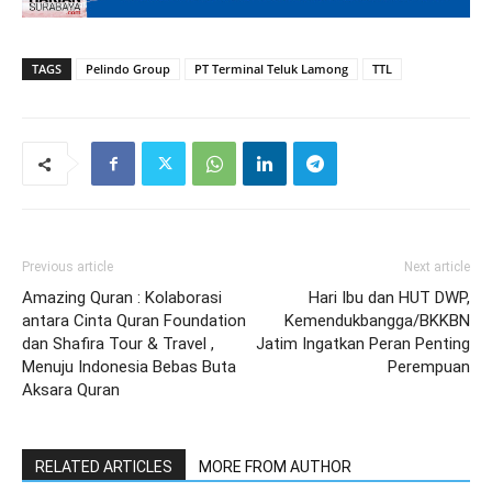
TAGS
Pelindo Group
PT Terminal Teluk Lamong
TTL
Previous article
Next article
Amazing Quran : Kolaborasi
Hari Ibu dan HUT DWP,
antara Cinta Quran Foundation
Kemendukbangga/BKKBN
dan Shafira Tour & Travel ,
Jatim Ingatkan Peran Penting
Menuju Indonesia Bebas Buta
Perempuan
Aksara Quran
RELATED ARTICLES
MORE FROM AUTHOR