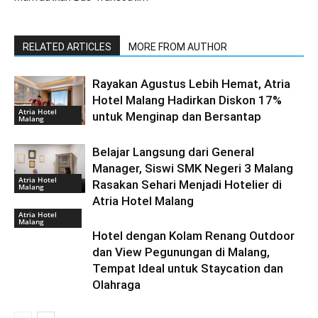
RELATED ARTICLES
MORE FROM AUTHOR
Rayakan Agustus Lebih Hemat, Atria
Hotel Malang Hadirkan Diskon 17%
Atria Hotel
untuk Menginap dan Bersantap
Malang
Belajar Langsung dari General
Manager, Siswi SMK Negeri 3 Malang
Atria Hotel
Rasakan Sehari Menjadi Hotelier di
Malang
Atria Hotel Malang
Atria Hotel
Malang
Hotel dengan Kolam Renang Outdoor
dan View Pegunungan di Malang,
Tempat Ideal untuk Staycation dan
Olahraga