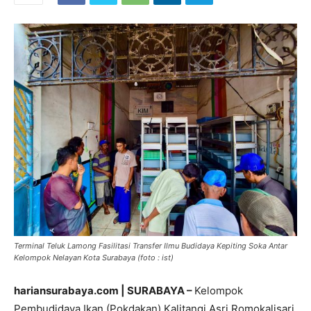
Terminal Teluk Lamong Fasilitasi Transfer Ilmu Budidaya Kepiting Soka Antar
Kelompok Nelayan Kota Surabaya (foto : ist)
hariansurabaya.com | SURABAYA –
Kelompok
Pembudidaya Ikan (Pokdakan) Kalitangi Asri Romokalisari