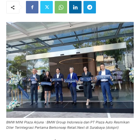
BMW MINI Plaza Arjuna : BMW Group Indonesia dan PT Plaza Auto Resmikan
Diler Terintegrasi Pertama Berkonsep Retail.Next di Surabaya (dokpri)