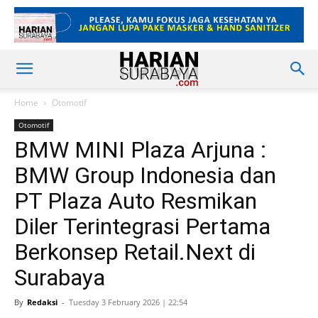
Home
Otomotif
Otomotif
BMW MINI Plaza Arjuna :
BMW Group Indonesia dan
PT Plaza Auto Resmikan
Diler Terintegrasi Pertama
Berkonsep Retail.Next di
Surabaya
By
Redaksi
-
Tuesday 3 February 2026 | 22:54