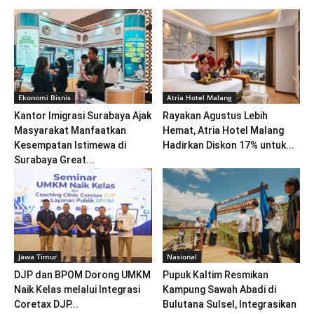
Ekonomi Bisnis
Atria Hotel Malang
Kantor Imigrasi Surabaya Ajak
Rayakan Agustus Lebih
Masyarakat Manfaatkan
Hemat, Atria Hotel Malang
Kesempatan Istimewa di
Hadirkan Diskon 17% untuk...
Surabaya Great...
Jawa Timur
Nasional
DJP dan BPOM Dorong UMKM
Pupuk Kaltim Resmikan
Naik Kelas melalui Integrasi
Kampung Sawah Abadi di
Coretax DJP...
Bulutana Sulsel, Integrasikan