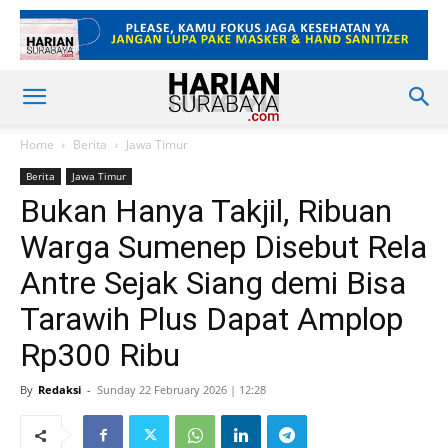
Home
Berita
Jawa Timur
Berita
Jawa Timur
Bukan Hanya Takjil, Ribuan
Warga Sumenep Disebut Rela
Antre Sejak Siang demi Bisa
Tarawih Plus Dapat Amplop
Rp300 Ribu
By
Redaksi
-
Sunday 22 February 2026 | 12:28