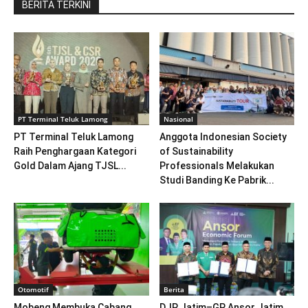
BERITA TERKINI
PT Terminal Teluk Lamong
Nasional
PT Terminal Teluk Lamong
Anggota Indonesian Society
Raih Penghargaan Kategori
of Sustainability
Gold Dalam Ajang TJSL...
Professionals Melakukan
Studi Banding Ke Pabrik...
Otomotif
Berita
Mobeng Membuka Cabang
DJP Jatim–GP Ansor Jatim