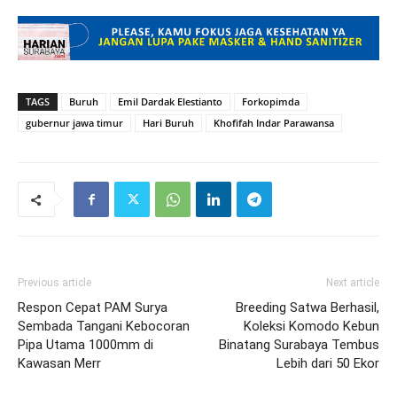
TAGS
Buruh
Emil Dardak Elestianto
Forkopimda
gubernur jawa timur
Hari Buruh
Khofifah Indar Parawansa
Previous article
Next article
Respon Cepat PAM Surya
Breeding Satwa Berhasil,
Sembada Tangani Kebocoran
Koleksi Komodo Kebun
Pipa Utama 1000mm di
Binatang Surabaya Tembus
Kawasan Merr
Lebih dari 50 Ekor