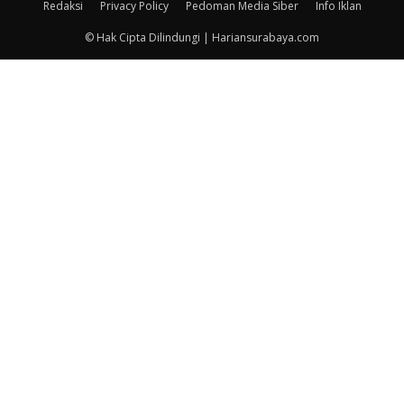
Redaksi
Privacy Policy
Pedoman Media Siber
Info Iklan
© Hak Cipta Dilindungi | Hariansurabaya.com