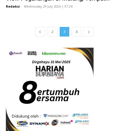
Redaksi
-
Wednesday 29 July 2026 | 07:24
2
3
4