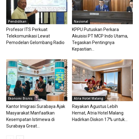
Pendidikan
Nasional
Profesor ITS Perkuat
KPPU Putuskan Perkara
Telekomunikasi Lewat
Akuisisi PT MCP Indo Utama,
Pemodelan Gelombang Radio
Tegaskan Pentingnya
Kepastian...
Ekonomi Bisnis
Atria Hotel Malang
Kantor Imigrasi Surabaya Ajak
Rayakan Agustus Lebih
Masyarakat Manfaatkan
Hemat, Atria Hotel Malang
Kesempatan Istimewa di
Hadirkan Diskon 17% untuk...
Surabaya Great...