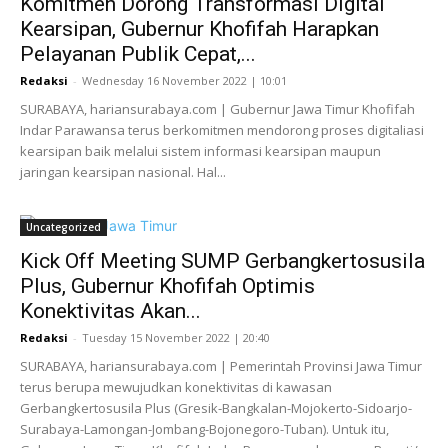
Komitmen Dorong Transformasi Digital
Kearsipan, Gubernur Khofifah Harapkan
Pelayanan Publik Cepat,...
Redaksi
-
Wednesday 16 November 2022 | 10:01
SURABAYA, hariansurabaya.com | Gubernur Jawa Timur Khofifah
Indar Parawansa terus berkomitmen mendorong proses digitaliasi
kearsipan baik melalui sistem informasi kearsipan maupun
jaringan kearsipan nasional. Hal...
Uncategorized
Kick Off Meeting SUMP Gerbangkertosusila
Plus, Gubernur Khofifah Optimis
Konektivitas Akan...
Redaksi
-
Tuesday 15 November 2022 | 20:40
SURABAYA, hariansurabaya.com | Pemerintah Provinsi Jawa Timur
terus berupa mewujudkan konektivitas di kawasan
Gerbangkertosusila Plus (Gresik-Bangkalan-Mojokerto-Sidoarjo-
Surabaya-Lamongan-Jombang-Bojonegoro-Tuban). Untuk itu,