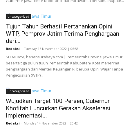
Gubernur Jawa Timur Khofifah Indar Parawansa bersama Bupati/...
Uncategorized
Tujuh Tahun Berhasil Pertahankan Opini
WTP, Pemprov Jatim Terima Penghargaan
dari...
Redaksi
-
Tuesday 15 November 2022 | 06:58
SURABAYA, hariansurabaya.com | Pemerintah Provinsi Jawa Timur
beserta tiga puluh tujuh Pemerintah Kabupaten/ Kota menerima
penghargaan dari Menteri Keuangan RI berupa Opini Wajar Tanpa
Pengecualian (WTP)...
Uncategorized
Wujudkan Target 100 Persen, Gubernur
Khofifah Luncurkan Gerakan Akselerasi
Implementasi...
Redaksi
-
Monday 14 November 2022 | 20:42