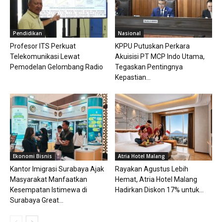
Pendidikan
Nasional
Profesor ITS Perkuat
KPPU Putuskan Perkara
Telekomunikasi Lewat
Akuisisi PT MCP Indo Utama,
Pemodelan Gelombang Radio
Tegaskan Pentingnya
Kepastian...
Ekonomi Bisnis
Atria Hotel Malang
Kantor Imigrasi Surabaya Ajak
Rayakan Agustus Lebih
Masyarakat Manfaatkan
Hemat, Atria Hotel Malang
Kesempatan Istimewa di
Hadirkan Diskon 17% untuk...
Surabaya Great...