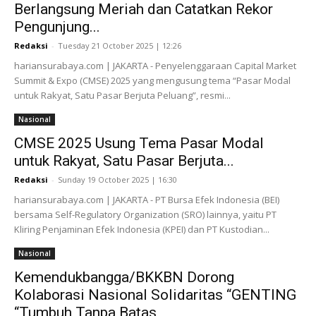
Berlangsung Meriah dan Catatkan Rekor
Pengunjung...
Redaksi
-
Tuesday 21 October 2025 | 12:26
hariansurabaya.com | JAKARTA - Penyelenggaraan Capital Market
Summit & Expo (CMSE) 2025 yang mengusung tema “Pasar Modal
untuk Rakyat, Satu Pasar Berjuta Peluang”, resmi...
Nasional
CMSE 2025 Usung Tema Pasar Modal
untuk Rakyat, Satu Pasar Berjuta...
Redaksi
-
Sunday 19 October 2025 | 16:30
hariansurabaya.com | JAKARTA - PT Bursa Efek Indonesia (BEI)
bersama Self-Regulatory Organization (SRO) lainnya, yaitu PT
Kliring Penjaminan Efek Indonesia (KPEI) dan PT Kustodian...
Nasional
Kemendukbangga/BKKBN Dorong
Kolaborasi Nasional Solidaritas “GENTING
“Tumbuh Tanpa Batas