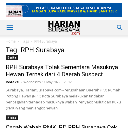
Home
Tags
RPH Surabaya
Tag: RPH Surabaya
Berita
RPH Surabaya Tolak Sementara Masuknya
Hewan Ternak dari 4 Daerah Suspect...
Redaksi
-
Wednesday 11 May 2022 | 20:12
Surabaya, HarianSurabaya.com--Perusahaan Daerah (PD) Rumah
Potong Hewan (RPH) Kota Surabaya melakukan tindakan
pencegahan terhadap masuknya wabah Penyakit Mulut dan Kuku
(PMK) yang menjangkit hewan...
Berita
Cegah Wabah PMK, PD RPH Surabaya Cek