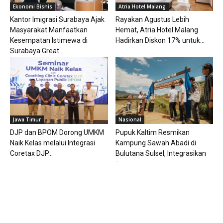
Ekonomi Bisnis
Atria Hotel Malang
Kantor Imigrasi Surabaya Ajak
Rayakan Agustus Lebih
Masyarakat Manfaatkan
Hemat, Atria Hotel Malang
Kesempatan Istimewa di
Hadirkan Diskon 17% untuk...
Surabaya Great...
Jawa Timur
Nasional
DJP dan BPOM Dorong UMKM
Pupuk Kaltim Resmikan
Naik Kelas melalui Integrasi
Kampung Sawah Abadi di
Coretax DJP...
Bulutana Sulsel, Integrasikan
Pertanian...