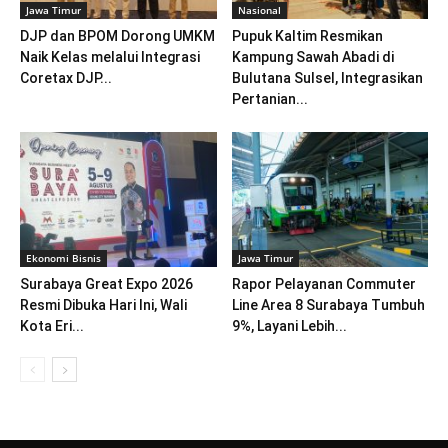
Jawa Timur
Nasional
DJP dan BPOM Dorong UMKM
Pupuk Kaltim Resmikan
Naik Kelas melalui Integrasi
Kampung Sawah Abadi di
Coretax DJP...
Bulutana Sulsel, Integrasikan
Pertanian...
Ekonomi Bisnis
Jawa Timur
Surabaya Great Expo 2026
Rapor Pelayanan Commuter
Resmi Dibuka Hari Ini, Wali
Line Area 8 Surabaya Tumbuh
Kota Eri...
9%, Layani Lebih...