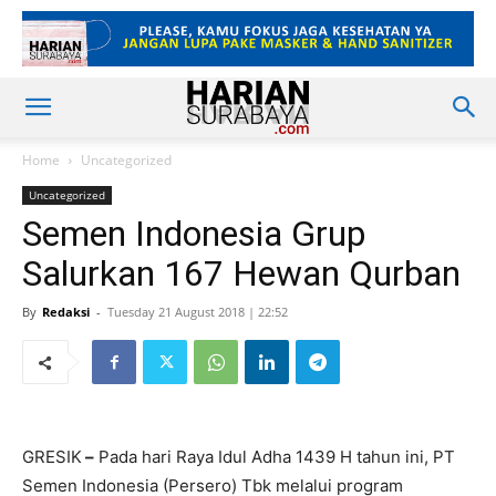
Home
Uncategorized
Uncategorized
Semen Indonesia Grup
Salurkan 167 Hewan Qurban
By
Redaksi
-
Tuesday 21 August 2018 | 22:52
GRESIK
–
Pada hari Raya Idul Adha 1439 H tahun ini, PT
Semen Indonesia (Persero) Tbk melalui program