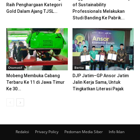
Raih Penghargaan Kategori
of Sustainability
Gold Dalam Ajang TJSL...
Professionals Melakukan
Studi Banding Ke Pabrik...
Otomotif
Berita
Mobeng Membuka Cabang
DJP Jatim–GP Ansor Jatim
Terbaru Ke 11 di Jawa Timur
Jalin Kerja Sama, Untuk
Ke 30...
Tingkatkan Literasi Pajak
Redaksi
Privacy Policy
Pedoman Media Siber
Info Iklan