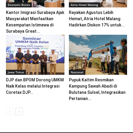
Ekonomi Bisnis
Atria Hotel Malang
Kantor Imigrasi Surabaya Ajak
Rayakan Agustus Lebih
Masyarakat Manfaatkan
Hemat, Atria Hotel Malang
Kesempatan Istimewa di
Hadirkan Diskon 17% untuk...
Surabaya Great...
Jawa Timur
Nasional
DJP dan BPOM Dorong UMKM
Pupuk Kaltim Resmikan
Naik Kelas melalui Integrasi
Kampung Sawah Abadi di
Coretax DJP...
Bulutana Sulsel, Integrasikan
Pertanian...