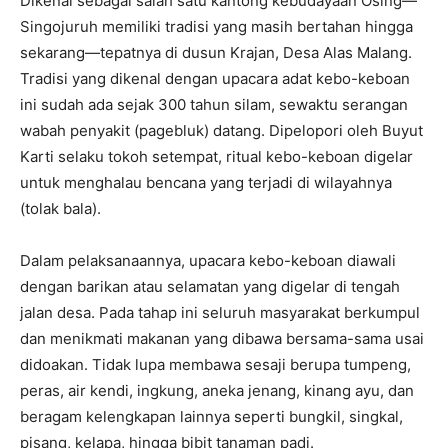
Dikenal sebagai salah satu kantong kebudayaan Osing—
Singojuruh memiliki tradisi yang masih bertahan hingga
sekarang—tepatnya di dusun Krajan, Desa Alas Malang.
Tradisi yang dikenal dengan upacara adat kebo-keboan
ini sudah ada sejak 300 tahun silam, sewaktu serangan
wabah penyakit (pagebluk) datang. Dipelopori oleh Buyut
Karti selaku tokoh setempat, ritual kebo-keboan digelar
untuk menghalau bencana yang terjadi di wilayahnya
(tolak bala).
Dalam pelaksanaannya, upacara kebo-keboan diawali
dengan barikan atau selamatan yang digelar di tengah
jalan desa. Pada tahap ini seluruh masyarakat berkumpul
dan menikmati makanan yang dibawa bersama-sama usai
didoakan. Tidak lupa membawa sesaji berupa tumpeng,
peras, air kendi, ingkung, aneka jenang, kinang ayu, dan
beragam kelengkapan lainnya seperti bungkil, singkal,
pisang, kelapa, hingga bibit tanaman padi.