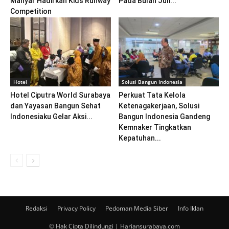
Manyar Hadirkan Kids Runway
Pada Bulan Juli...
Competition
Hotel
Solusi Bangun Indonesia
Hotel Ciputra World Surabaya
Perkuat Tata Kelola
dan Yayasan Bangun Sehat
Ketenagakerjaan, Solusi
Indonesiaku Gelar Aksi...
Bangun Indonesia Gandeng
Kemnaker Tingkatkan
Kepatuhan...
Redaksi
Privacy Policy
Pedoman Media Siber
Info Iklan
© Hak Cipta Dilindungi | Hariansurabaya.com