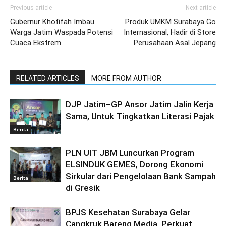
Previous article
Next article
Gubernur Khofifah Imbau
Produk UMKM Surabaya Go
Warga Jatim Waspada Potensi
Internasional, Hadir di Store
Cuaca Ekstrem
Perusahaan Asal Jepang
RELATED ARTICLES
MORE FROM AUTHOR
DJP Jatim–GP Ansor Jatim Jalin Kerja
Sama, Untuk Tingkatkan Literasi Pajak
Berita
PLN UIT JBM Luncurkan Program
ELSINDUK GEMES, Dorong Ekonomi
Sirkular dari Pengelolaan Bank Sampah
Berita
di Gresik
BPJS Kesehatan Surabaya Gelar
Cangkruk Bareng Media, Perkuat