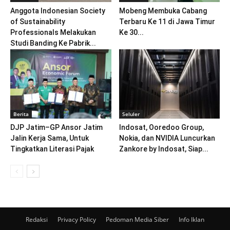
Anggota Indonesian Society
Mobeng Membuka Cabang
of Sustainability
Terbaru Ke 11 di Jawa Timur
Professionals Melakukan
Ke 30...
Studi Banding Ke Pabrik...
Berita
Seluler
DJP Jatim–GP Ansor Jatim
Indosat, Ooredoo Group,
Jalin Kerja Sama, Untuk
Nokia, dan NVIDIA Luncurkan
Tingkatkan Literasi Pajak
Zankore by Indosat, Siap...
Redaksi
Privacy Policy
Pedoman Media Siber
Info Iklan