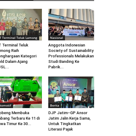
T Terminal Teluk Lamong
Nasional
 Terminal Teluk
Anggota Indonesian
mong Raih
Society of Sustainability
nghargaan Kategori
Professionals Melakukan
ld Dalam Ajang
Studi Banding Ke
SL...
Pabrik...
tomotif
Berita
obeng Membuka
DJP Jatim–GP Ansor
bang Terbaru Ke 11 di
Jatim Jalin Kerja Sama,
wa Timur Ke 30...
Untuk Tingkatkan
Literasi Pajak