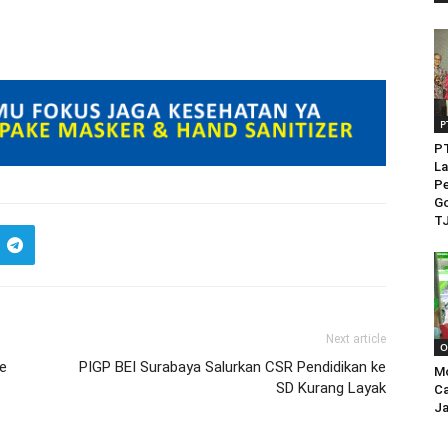
P
PT
La
Pe
Go
TJ
Next article
O
le
PIGP BEI Surabaya Salurkan CSR Pendidikan ke
M
SD Kurang Layak
Ca
Ja