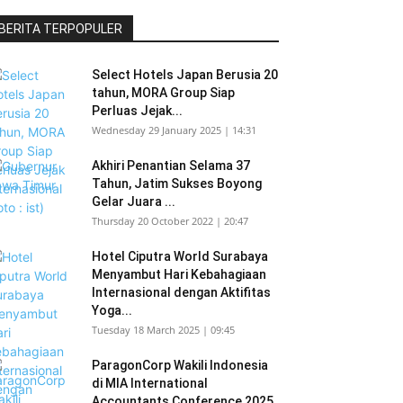
BERITA TERPOPULER
Select Hotels Japan Berusia 20
tahun, MORA Group Siap
Perluas Jejak...
Wednesday 29 January 2025 | 14:31
Akhiri Penantian Selama 37
Tahun, Jatim Sukses Boyong
Gelar Juara ...
Thursday 20 October 2022 | 20:47
Hotel Ciputra World Surabaya
Menyambut Hari Kebahagiaan
Internasional dengan Aktifitas
Yoga...
Tuesday 18 March 2025 | 09:45
ParagonCorp Wakili Indonesia
di MIA International
Accountants Conference 2025