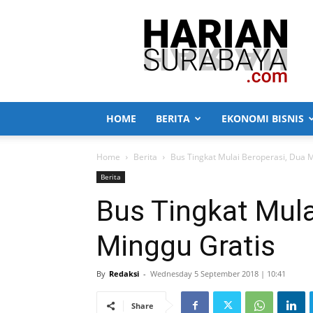
Harian
Surabaya
HOME
BERITA
EKONOMI BISNIS
Home
Berita
Bus Tingkat Mulai Beroperasi, Dua 
Berita
Bus Tingkat Mula
Minggu Gratis
By
Redaksi
-
Wednesday 5 September 2018 | 10:41
Share