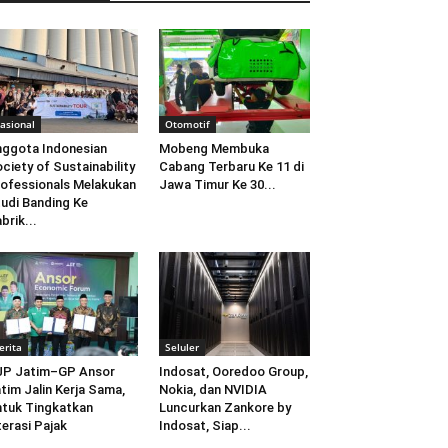
asional
Otomotif
ggota Indonesian
Mobeng Membuka
ciety of Sustainability
Cabang Terbaru Ke 11 di
ofessionals Melakukan
Jawa Timur Ke 30...
udi Banding Ke
brik...
erita
Seluler
JP Jatim–GP Ansor
Indosat, Ooredoo Group,
tim Jalin Kerja Sama,
Nokia, dan NVIDIA
tuk Tingkatkan
Luncurkan Zankore by
terasi Pajak
Indosat, Siap...