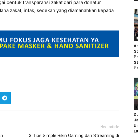
gai bentuk transparansi zakat dari para donatur
ana zakat, infak, sedekah yang diamanahkan kepada
N
An
So
Pr
St
Pa
B
D
Ja
Un
Next article
Li
an
3 Tips Simple Bikin Gaming dan Streaming di