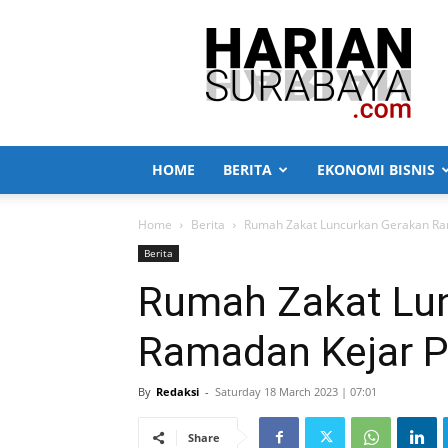
Harian
Surabaya
HOME
BERITA
EKONOMI BISNIS
Home
Berita
Rumah Zakat Luncurkan Gerakan Ra
Berita
Rumah Zakat Lu
Ramadan Kejar P
By
Redaksi
-
Saturday 18 March 2023 | 07:01
Share