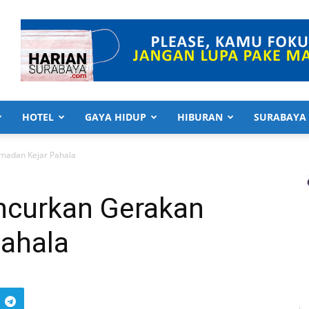
HOTEL
GAYA HIDUP
HIBURAN
SURABAYA
madan Kejar Pahala
ncurkan Gerakan
ahala