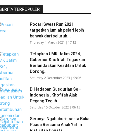
BERITA TERPOPULER
Pocari Sweat Run 2021
targetkan jumlah pelari lebih
banyak dari seluruh...
Thursday 4 March 2021 | 17:12
Tetapkan UMK Jatim 2024,
Gubernur Khofifah Tegaskan
Berlandaskan Keadilan Untuk
Dorong...
Saturday 2 December 2023 | 09:03
Di Hadapan Gusdurian Se –
Indonesia , Khofifah Ajak
Pegang Teguh...
Saturday 15 October 2022 | 06:15
Serunya Ngabuburit serta Buka
Puasa Bersama Anak Yatim
Piatu dan Dhuafa