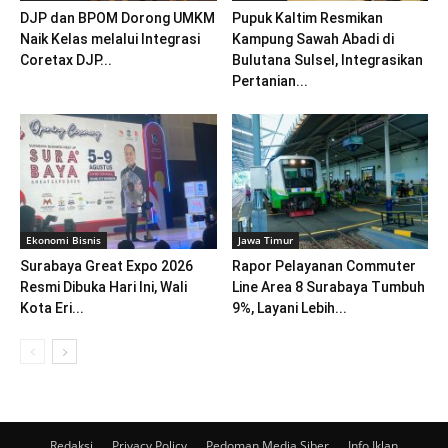
DJP dan BPOM Dorong UMKM
Pupuk Kaltim Resmikan
Naik Kelas melalui Integrasi
Kampung Sawah Abadi di
Coretax DJP...
Bulutana Sulsel, Integrasikan
Pertanian...
Ekonomi Bisnis
Jawa Timur
Surabaya Great Expo 2026
Rapor Pelayanan Commuter
Resmi Dibuka Hari Ini, Wali
Line Area 8 Surabaya Tumbuh
Kota Eri...
9%, Layani Lebih...
Redaksi
Privacy Policy
Pedoman Media Siber
Info Iklan